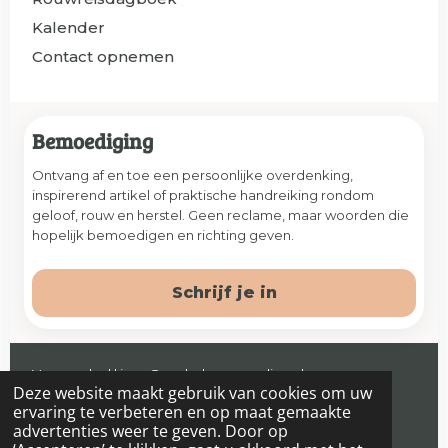
Kalender
Contact opnemen
Bemoediging
Ontvang af en toe een persoonlijke overdenking,
inspirerend artikel of praktische handreiking rondom
geloof, rouw en herstel. Geen reclame, maar woorden die
hopelijk bemoedigen en richting geven.
Schrijf je in
Veenendaal | jaap@prelude-counseling.nl
Deze website maakt gebruik van cookies om uw
© 2026 Prelude. Alle rechten voorbehouden.
ervaring te verbeteren en op maat gemaakte
advertenties weer te geven. Door op