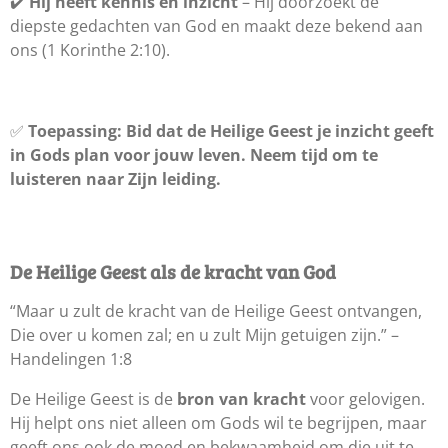
✔️
Hij heeft kennis en inzicht
– Hij doorzoekt de
diepste gedachten van God en maakt deze bekend aan
ons (1 Korinthe 2:10).
✅
Toepassing:
Bid dat de Heilige Geest je inzicht geeft
in Gods plan voor jouw leven. Neem tijd om te
luisteren naar Zijn leiding.
De Heilige Geest als de kracht van God
“Maar u zult de kracht van de Heilige Geest ontvangen,
Die over u komen zal; en u zult Mijn getuigen zijn.” –
Handelingen 1:8
De Heilige Geest is de
bron van kracht
voor gelovigen.
Hij helpt ons niet alleen om Gods wil te begrijpen, maar
geeft ons ook de moed en bekwaamheid om die uit te