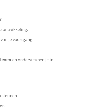
n.
e ontwikkeling.
 van je voortgang.
 leven
en ondersteunen je in
ersteunen.
en.