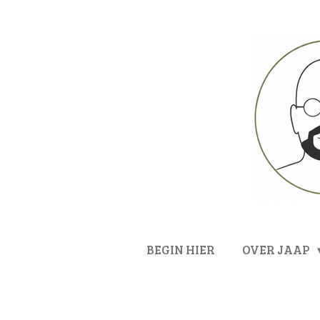
Ga
direct
naar
de
hoofdinhoud
BEGIN HIER
OVER JAAP