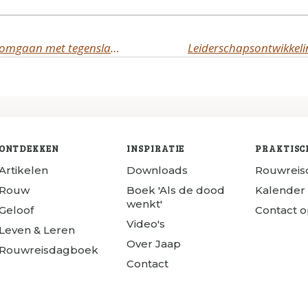
Het belang van veerkracht bij het omgaan met tegenslagen
ONTDEKKEN
INSPIRATIE
PRAKTISC
Artikelen
Downloads
Rouwrei
Rouw
Boek 'Als de dood
Kalender
wenkt'
Geloof
Contact 
Video's
Leven & Leren
Over Jaap
Rouwreisdagboek
Contact