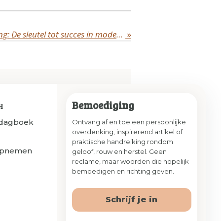
Leiderschapsontwikkeling: De sleutel tot succes in moderne organisaties
»
Bemoediging
H
sdagboek
Ontvang af en toe een persoonlijke
overdenking, inspirerend artikel of
praktische handreiking rondom
opnemen
geloof, rouw en herstel. Geen
reclame, maar woorden die hopelijk
bemoedigen en richting geven.
Schrijf je in