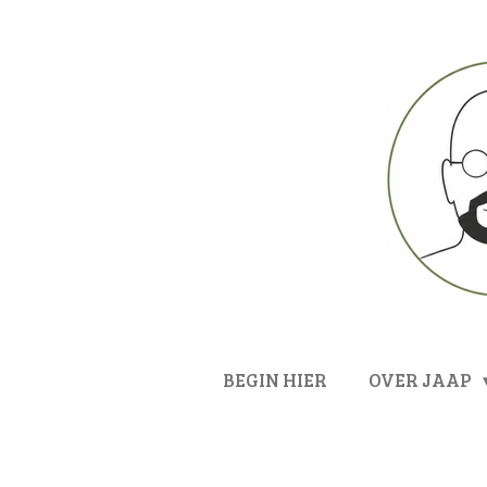
Ga
direct
naar
de
hoofdinhoud
BEGIN HIER
OVER JAAP