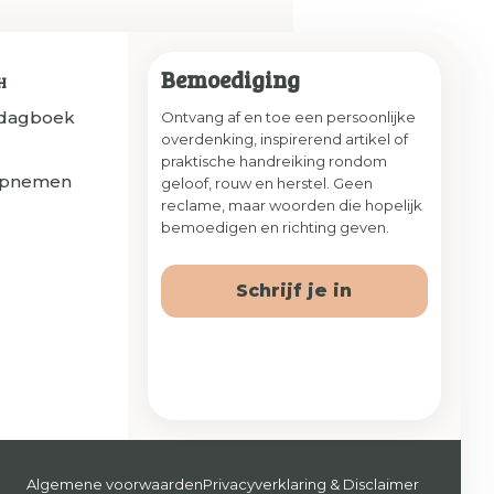
Bemoediging
H
sdagboek
Ontvang af en toe een persoonlijke
overdenking, inspirerend artikel of
praktische handreiking rondom
opnemen
geloof, rouw en herstel. Geen
reclame, maar woorden die hopelijk
bemoedigen en richting geven.
Schrijf je in
Algemene voorwaarden
Privacyverklaring & Disclaimer