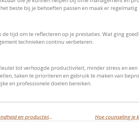
chikbaar die je kunnen helpen bij time management en produ
e het beste bij je behoeften passen en maak er regelmatig
de tijd om te reflecteren op je prestaties. Wat ging goe
agement technieken continu verbeteren.
leutel tot verhoogde productiviteit, minder stress en een
tellen, taken te prioriteren en gebruik te maken van beproe
ijke en professionele doelen bereiken.
Werk-privé balans: sleutel tot gezondheid en productiviteit
Hoe counseling je 