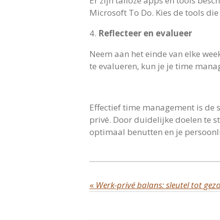
Er zijn talloze apps en tools bes
Microsoft To Do. Kies de tools di
4.
Reflecteer en evalueer
Neem aan het einde van elke week 
te evalueren, kun je je time man
Effectief time management is de s
privé. Door duidelijke doelen te s
optimaal benutten en je persoonl
«