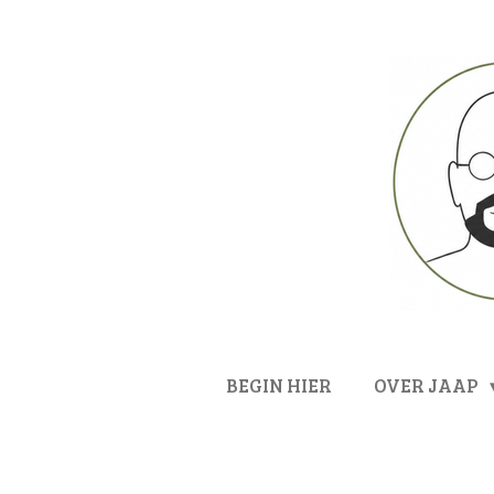
Ga
direct
naar
de
hoofdinhoud
BEGIN HIER
OVER JAAP