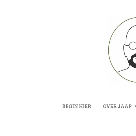
Ga
direct
naar
de
hoofdinhoud
BEGIN HIER
OVER JAAP