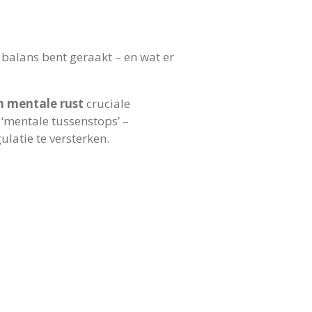
it balans bent geraakt – en wat er
n mentale rust
cruciale
‘mentale tussenstops’ –
latie te versterken.