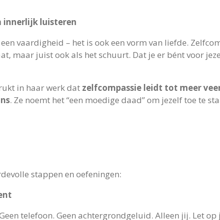
innerlijk luisteren
en een vaardigheid – het is ook een vorm van liefde. Zelfco
at, maar juist ook als het schuurt. Dat je er bént voor jeze
rukt in haar werk dat
zelfcompassie leidt tot meer vee
ans
. Ze noemt het “een moedige daad” om jezelf toe te sta
rdevolle stappen en oefeningen:
ent
 Geen telefoon. Geen achtergrondgeluid. Alleen jij. Let op