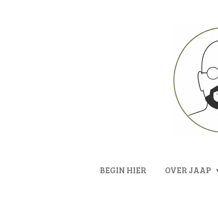
Ga
direct
naar
de
hoofdinhoud
BEGIN HIER
OVER JAAP