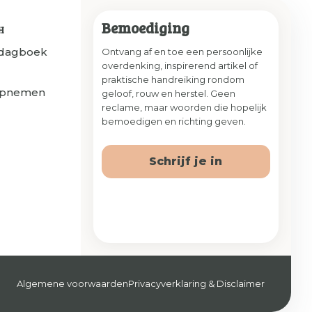
Bemoediging
H
sdagboek
Ontvang af en toe een persoonlijke
overdenking, inspirerend artikel of
praktische handreiking rondom
opnemen
geloof, rouw en herstel. Geen
reclame, maar woorden die hopelijk
bemoedigen en richting geven.
Schrijf je in
Algemene voorwaarden
Privacyverklaring & Disclaimer