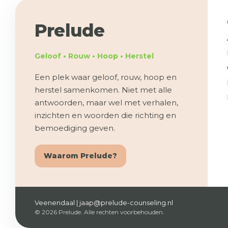
Prelude
Geloof • Rouw • Hoop • Herstel
Een plek waar geloof, rouw, hoop en
herstel samenkomen. Niet met alle
antwoorden, maar wel met verhalen,
inzichten en woorden die richting en
bemoediging geven.
Waarom Prelude?
Veenendaal | jaap@prelude-counseling.nl
© 2026 Prelude. Alle rechten voorbehouden.