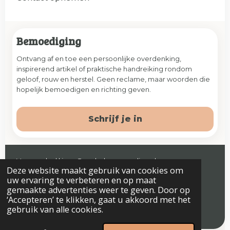
Bemoediging
Ontvang af en toe een persoonlijke overdenking,
inspirerend artikel of praktische handreiking rondom
geloof, rouw en herstel. Geen reclame, maar woorden die
hopelijk bemoedigen en richting geven.
Schrijf je in
Veenendaal | jaap@prelude-counseling.nl
Deze website maakt gebruik van cookies om
© 2026 Prelude. Alle rechten voorbehouden.
uw ervaring te verbeteren en op maat
gemaakte advertenties weer te geven. Door op
‘Accepteren’ te klikken, gaat u akkoord met het
gebruik van alle cookies.
Algemene voorwaarden
Privacyverklaring & Disclaimer