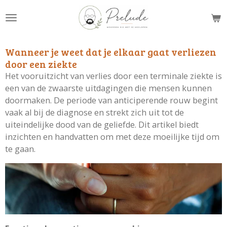
Ga
direct
naar
de
Wanneer je weet dat je elkaar gaat verliezen
hoofdinhoud
door een ziekte
Het vooruitzicht van verlies door een terminale ziekte is
een van de zwaarste uitdagingen die mensen kunnen
doormaken. De periode van anticiperende rouw begint
vaak al bij de diagnose en strekt zich uit tot de
uiteindelijke dood van de geliefde. Dit artikel biedt
inzichten en handvatten om met deze moeilijke tijd om
te gaan.