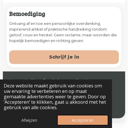
Bemoediging
Ontvang af en toe een persoonlijke overdenking,
inspirerend artikel of praktische handreiking rondom
geloof, rouw en herstel. Geen reclame, maar woorden die
hopelijk bemoedigen en richting geven.
Schrijf je in
Veenendaal | jaap@prelude-counseling.nl
Deze website maakt gebruik van cookies om
© 2026 Prelude. Alle rechten voorbehouden.
uw ervaring te verbeteren en op maat
gemaakte advertenties weer te geven. Door op
‘Accepteren’ te klikken, gaat u akkoord met het
gebruik van alle cookies.
Algemene voorwaarden
Privacyverklaring & Disclaimer
Afwijzen
Accepteren