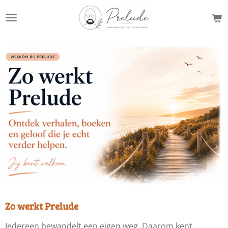
Ga
direct
naar
de
hoofdinhoud
Zo werkt Prelude
Iedereen bewandelt een eigen weg. Daarom kent