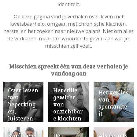
identiteit.
Op deze pagina vind je verhalen over leven met
kwetsbaarheid, omgaan met chronische klachten,
herstel en het zoeken naar nieuwe balans. Niet om alles
te verklaren, maar om woorden te geven aan wat je
misschien zelf voelt.
Misschien spreekt één van deze verhalen je
vandaag aan
Over leven
Het stille
Het verlies
met
gewicht
van
beperking
van
spontanite
en,
onzichtbar
it
luisteren
e klachten
naar wat
het
Kinderen
De
Als de arts