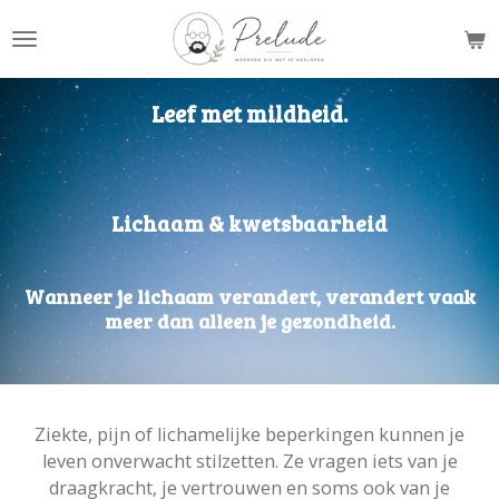
Ga
direct
naar
de
Leef met mildheid.
hoofdinhoud
Lichaam & kwetsbaarheid
Wanneer je lichaam verandert, verandert vaak
meer dan alleen je gezondheid.
Ziekte, pijn of lichamelijke beperkingen kunnen je
leven onverwacht stilzetten. Ze vragen iets van je
draagkracht, je vertrouwen en soms ook van je