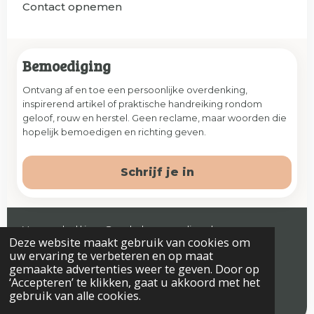
Contact opnemen
Bemoediging
Ontvang af en toe een persoonlijke overdenking,
inspirerend artikel of praktische handreiking rondom
geloof, rouw en herstel. Geen reclame, maar woorden die
hopelijk bemoedigen en richting geven.
Schrijf je in
Veenendaal | jaap@prelude-counseling.nl
Deze website maakt gebruik van cookies om
© 2026 Prelude. Alle rechten voorbehouden.
uw ervaring te verbeteren en op maat
gemaakte advertenties weer te geven. Door op
‘Accepteren’ te klikken, gaat u akkoord met het
gebruik van alle cookies.
Algemene voorwaarden
Privacyverklaring & Disclaimer