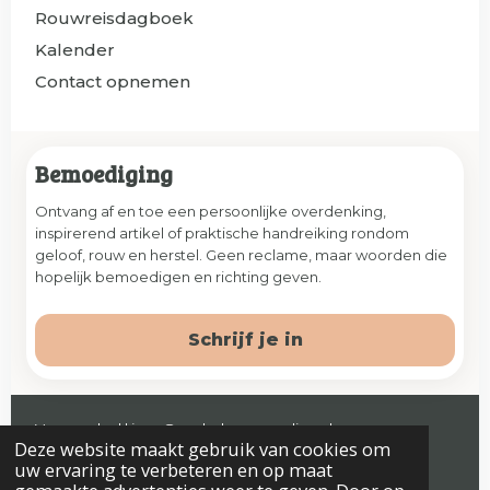
Rouwreisdagboek
Kalender
Contact opnemen
Bemoediging
Ontvang af en toe een persoonlijke overdenking,
inspirerend artikel of praktische handreiking rondom
geloof, rouw en herstel. Geen reclame, maar woorden die
hopelijk bemoedigen en richting geven.
Schrijf je in
Veenendaal | jaap@prelude-counseling.nl
Deze website maakt gebruik van cookies om
© 2026 Prelude. Alle rechten voorbehouden.
uw ervaring te verbeteren en op maat