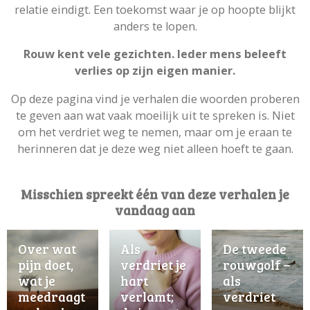
relatie eindigt. Een toekomst waar je op hoopte blijkt
anders te lopen.
Rouw kent vele gezichten. Ieder mens beleeft
verlies op zijn eigen manier.
Op deze pagina vind je verhalen die woorden proberen
te geven aan wat vaak moeilijk uit te spreken is. Niet
om het verdriet weg te nemen, maar om je eraan te
herinneren dat je deze weg niet alleen hoeft te gaan.
Misschien spreekt één van deze verhalen je
vandaag aan
Over wat
Als
De tweede
pijn doet,
verdriet je
rouwgolf –
wat je
hart
als
meedraagt
verlamt;
verdriet