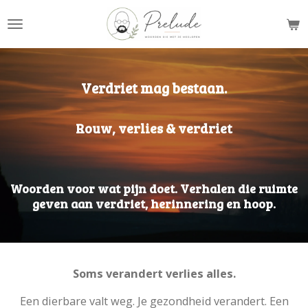
Ga
direct
naar
de
hoofdinhoud
Verdriet mag bestaan.
Rouw, verlies & verdriet
Woorden voor wat pijn doet. Verhalen die ruimte
geven aan verdriet, herinnering en hoop.
Soms verandert verlies alles.
Een dierbare valt weg. Je gezondheid verandert. Een