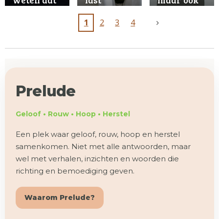
iemand
verandert
overleden
wie je bent
1
2
3
4
is en het
écht
beseffen
Prelude
Geloof • Rouw • Hoop • Herstel
Een plek waar geloof, rouw, hoop en herstel
samenkomen. Niet met alle antwoorden, maar
wel met verhalen, inzichten en woorden die
richting en bemoediging geven.
Waarom Prelude?