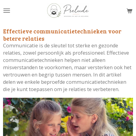
Ga
direct
naar
de
Effectieve communicatietechnieken voor
hoofdinhoud
betere relaties
Communicatie is de sleutel tot sterke en gezonde
relaties, zowel persoonlijk als professioneel. Effectieve
communicatietechnieken helpen niet alleen
misverstanden te voorkomen, maar versterken ook het
vertrouwen en begrip tussen mensen. In dit artikel
delen we enkele beproefde communicatietechnieken
die je kunt toepassen om je relaties te verbeteren.