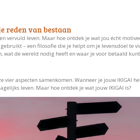
je reden van bestaan
en vervuld leven. Maar hoe ontdek je wat jou écht motivee
gebruikt – een filosofie die je helpt om je levensdoel te 
en, wat de wereld nodig heeft en waar je voor betaald kun
ze vier aspecten samenkomen. Wanneer je jouw IKIGAI he
dagelijks leven. Maar hoe ontdek je wat jouw IKIGAI is?