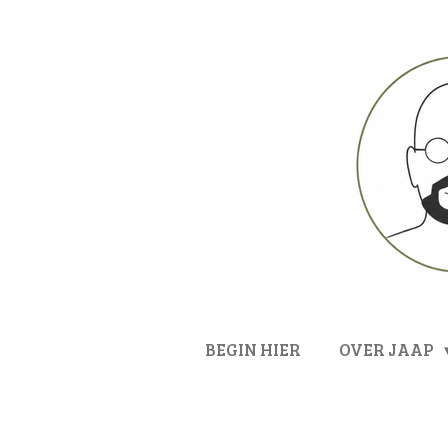
Ga
direct
naar
de
hoofdinhoud
BEGIN HIER
OVER JAAP