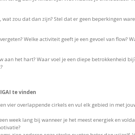
n, wat zou dat dan zijn? Stel dat er geen beperkingen waren
ergeten? Welke activiteit geeft je een gevoel van flow? Wa
 aan het hart? Waar voel je een diepe betrokkenheid bij
t?
IGAI te vinden
n vier overlappende cirkels en vul elk gebied in met jo
een week lang bij wanneer je het meest energiek en voldaa
otivatie?
ms zien anderen onze sterke punten beter dan wijzelf. 