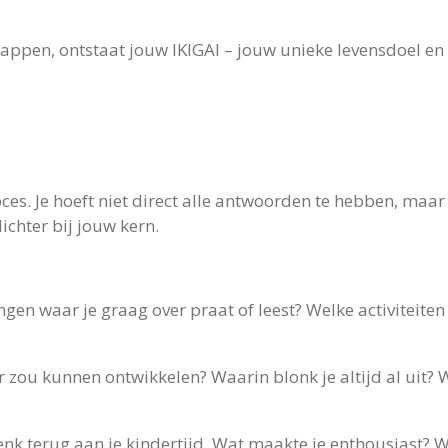
ppen, ontstaat jouw IKIGAI – jouw unieke levensdoel en 
I
oces. Je hoeft niet direct alle antwoorden te hebben, maa
ichter bij jouw kern.
ngen waar je graag over praat of leest? Welke activiteiten
er zou kunnen ontwikkelen? Waarin blonk je altijd al uit?
enk terug aan je kindertijd. Wat maakte je enthousiast? W