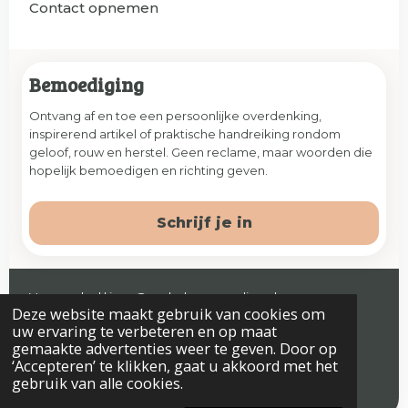
Contact opnemen
Bemoediging
Ontvang af en toe een persoonlijke overdenking,
inspirerend artikel of praktische handreiking rondom
geloof, rouw en herstel. Geen reclame, maar woorden die
hopelijk bemoedigen en richting geven.
Schrijf je in
Veenendaal | jaap@prelude-counseling.nl
Deze website maakt gebruik van cookies om
© 2026 Prelude. Alle rechten voorbehouden.
uw ervaring te verbeteren en op maat
gemaakte advertenties weer te geven. Door op
‘Accepteren’ te klikken, gaat u akkoord met het
gebruik van alle cookies.
Algemene voorwaarden
Privacyverklaring & Disclaimer