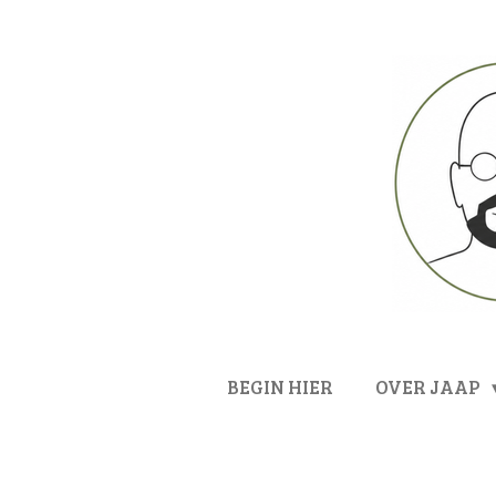
Ga
direct
naar
de
hoofdinhoud
BEGIN HIER
OVER JAAP