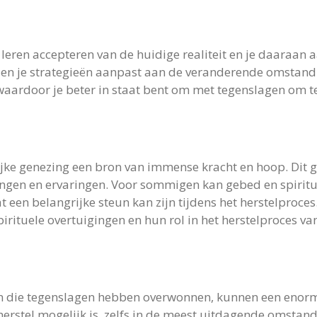
 leren accepteren van de huidige realiteit en je daaraan a
nt en je strategieën aanpast aan de veranderende omstan
, waardoor je beter in staat bent om met tegenslagen om t
lijke genezing een bron van immense kracht en hoop. Dit g
ingen en ervaringen. Voor sommigen kan gebed en spiritu
een belangrijke steun kan zijn tijdens het herstelproces. 
rituele overtuigingen en hun rol in het herstelproces van
n die tegenslagen hebben overwonnen, kunnen een enorm
t herstel mogelijk is, zelfs in de meest uitdagende omsta