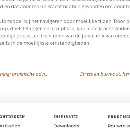
trijd en dat anderen de kracht hebben gevonden om door te
hulpmiddel bij het navigeren door moeilijke tijden. Door p
ulp, doelstellingen en acceptatie, kun je de kracht vinden
oonlijk proces, en het vinden van de juiste mix van onder
 zelfs in de moeilijkste omstandigheden.
Leven met een chronische aandoening: praktische adviezen
Stress en burn-out: he
ONTDEKKEN
INSPIRATIE
PRAKTISC
Artikelen
Downloads
Rouwrei