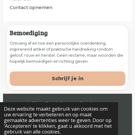
Contact opnemen
Bemoediging
Ontvang af en toe een persoonlijke overdenking,
inspirerend artikel of praktische handreiking rondom
geloof, rouw en herstel. Geen reclame, maar woorden die
hopelijk bemoedigen en richting geven.
Schrijf je in
Veenendaal | jaap@prelude-counseling.nl
Deze website maakt gebruik van cookies om
© 2026 Prelude. Alle rechten voorbehouden.
uw ervaring te verbeteren en op maat
gemaakte advertenties weer te geven. Door op
‘Accepteren’ te klikken, gaat u akkoord met het
gebruik van alle cookies.
Algemene voorwaarden
Privacyverklaring & Disclaimer