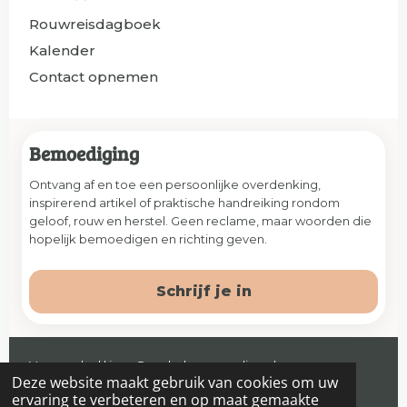
Rouwreisdagboek
Kalender
Contact opnemen
Bemoediging
Ontvang af en toe een persoonlijke overdenking,
inspirerend artikel of praktische handreiking rondom
geloof, rouw en herstel. Geen reclame, maar woorden die
hopelijk bemoedigen en richting geven.
Schrijf je in
Veenendaal | jaap@prelude-counseling.nl
Deze website maakt gebruik van cookies om uw
© 2026 Prelude. Alle rechten voorbehouden.
ervaring te verbeteren en op maat gemaakte