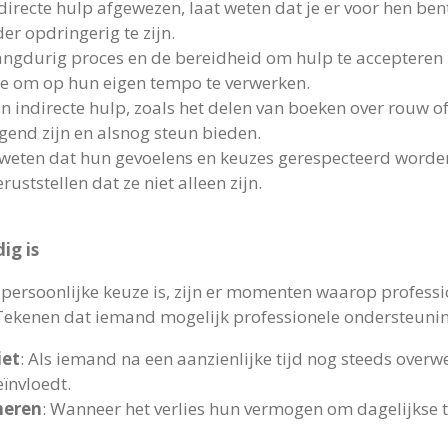
 directe hulp afgewezen, laat weten dat je er voor hen b
er opdringerig te zijn.
langdurig proces en de bereidheid om hulp te accepteren k
te om op hun eigen tempo te verwerken.
n indirecte hulp, zoals het delen van boeken over rouw o
end zijn en alsnog steun bieden.
 weten dat hun gevoelens en keuzes gerespecteerd worde
ststellen dat ze niet alleen zijn.
ig is
persoonlijke keuze is, zijn er momenten waarop professio
Tekenen dat iemand mogelijk professionele ondersteuning
iet
: Als iemand na een aanzienlijke tijd nog steeds overw
eïnvloedt.
neren
: Wanneer het verlies hun vermogen om dagelijkse ta