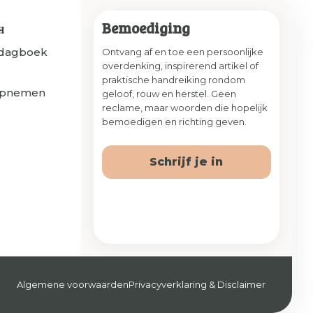
Bemoediging
H
sdagboek
Ontvang af en toe een persoonlijke
overdenking, inspirerend artikel of
praktische handreiking rondom
opnemen
geloof, rouw en herstel. Geen
reclame, maar woorden die hopelijk
bemoedigen en richting geven.
Schrijf je in
Algemene voorwaarden
Privacyverklaring & Disclaimer