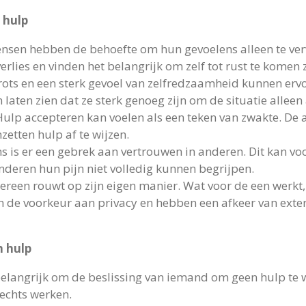
 hulp
sen hebben de behoefte om hun gevoelens alleen te ver
rlies en vinden het belangrijk om zelf tot rust te komen
Trots en een sterk gevoel van zelfredzaamheid kunnen er
 laten zien dat ze sterk genoeg zijn om de situatie alleen
Hulp accepteren kan voelen als een teken van zwakte. De 
etten hulp af te wijzen.
s is er een gebrek aan vertrouwen in anderen. Dit kan v
nderen hun pijn niet volledig kunnen begrijpen.
dereen rouwt op zijn eigen manier. Wat voor de een werkt,
e voorkeur aan privacy en hebben een afkeer van extern
 hulp
 belangrijk om de beslissing van iemand om geen hulp te w
rechts werken.