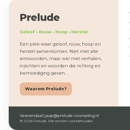
Prelude
Geloof • Rouw • Hoop • Herstel
Een plek waar geloof, rouw, hoop en
herstel samenkomen. Niet met alle
antwoorden, maar wel met verhalen,
inzichten en woorden die richting en
bemoediging geven.
Waarom Prelude?
Veenendaal | jaap@prelude-counseling.nl
© 2026 Prelude. Alle rechten voorbehouden.