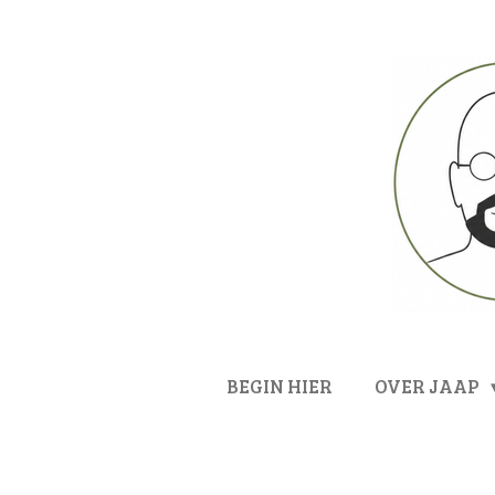
Ga
direct
naar
de
hoofdinhoud
BEGIN HIER
OVER JAAP