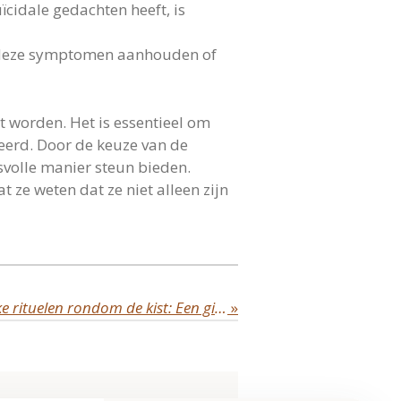
ïcidale gedachten heeft, is
s deze symptomen aanhouden of
t worden. Het is essentieel om
teerd. Door de keuze van de
svolle manier steun bieden.
 ze weten dat ze niet alleen zijn
Creatieve en persoonlijke rituelen rondom de kist: Een gids voor afscheid nemen, verwerken en het vieren van het leven
»