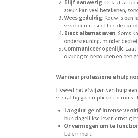
Blijf aanwezig
: Ook al wordt
steun kan veel betekenen, zond
Wees geduldig
: Rouw is een 
veranderen. Geef hen de ruim
Biedt alternatieven
: Soms ka
ondersteuning, minder bedreig
Communiceer openlijk
: Laat
dialoog te behouden en hen geru
Wanneer professionele hulp nod
Hoewel het afwijzen van hulp een 
vooral bij gecompliceerde rouw. 
Langdurige of intense verdr
hun dagelijkse leven ernstig b
Onvermogen om te functio
belemmert.