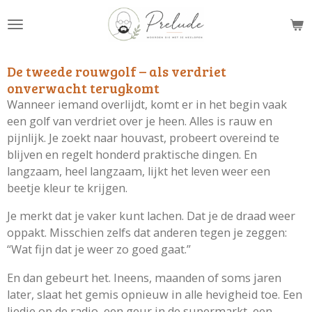
Ga
direct
naar
de
De tweede rouwgolf – als verdriet
hoofdinhoud
onverwacht terugkomt
Wanneer iemand overlijdt, komt er in het begin vaak
een golf van verdriet over je heen. Alles is rauw en
pijnlijk. Je zoekt naar houvast, probeert overeind te
blijven en regelt honderd praktische dingen. En
langzaam, heel langzaam, lijkt het leven weer een
beetje kleur te krijgen.
Je merkt dat je vaker kunt lachen. Dat je de draad weer
oppakt. Misschien zelfs dat anderen tegen je zeggen:
“Wat fijn dat je weer zo goed gaat.”
En dan gebeurt het. Ineens, maanden of soms jaren
later, slaat het gemis opnieuw in alle hevigheid toe. Een
liedje op de radio, een geur in de supermarkt, een