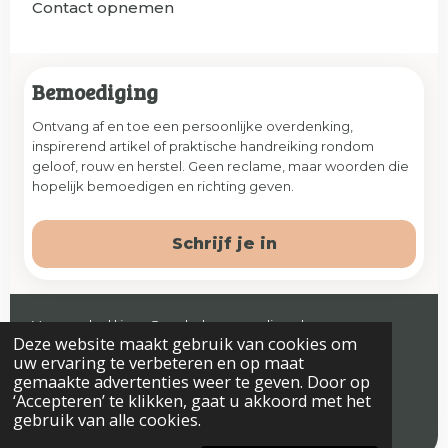
Contact opnemen
Bemoediging
Ontvang af en toe een persoonlijke overdenking,
inspirerend artikel of praktische handreiking rondom
geloof, rouw en herstel. Geen reclame, maar woorden die
hopelijk bemoedigen en richting geven.
Schrijf je in
Veenendaal | jaap@prelude-counseling.nl
Deze website maakt gebruik van cookies om
© 2026 Prelude. Alle rechten voorbehouden.
uw ervaring te verbeteren en op maat
gemaakte advertenties weer te geven. Door op
‘Accepteren’ te klikken, gaat u akkoord met het
gebruik van alle cookies.
Algemene voorwaarden
Privacyverklaring & Disclaimer