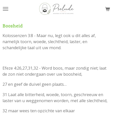
Ga
direct
naar
de
Boosheid
hoofdinhoud
Kolossenzen 3:8 - Maar nu, legt ook u dit alles af,
namelijk toorn, woede, slechtheid, laster, en
schandelijke taal uit uw mond.
Efeze 4:26,27,31,32 - Word boos, maar zondig niet; laat
de zon niet ondergaan over uw boosheid,
27 en geef de duivel geen plaats…
31 Laat alle bitterheid, woede, toorn, geschreeuw en
laster van u weggenomen worden, met alle slechtheid,
32 maar wees ten opzichte van elkaar