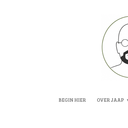
Ga
direct
naar
de
hoofdinhoud
BEGIN HIER
OVER JAAP