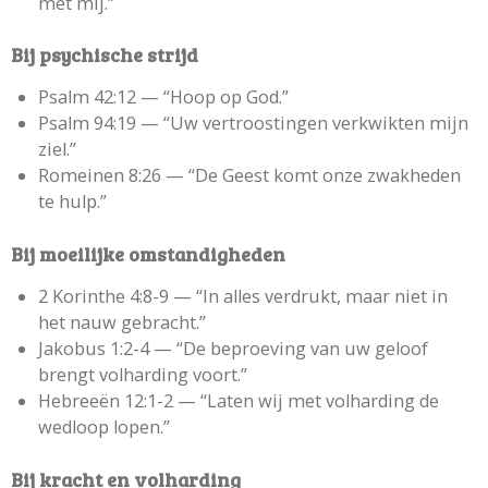
met mij.”
Bij psychische strijd
Psalm 42:12 —
“Hoop op God.”
Psalm 94:19 —
“Uw vertroostingen verkwikten mijn
ziel.”
Romeinen 8:26 —
“De Geest komt onze zwakheden
te hulp.”
Bij moeilijke omstandigheden
2 Korinthe 4:8-9 —
“In alles verdrukt, maar niet in
het nauw gebracht.”
Jakobus 1:2-4 —
“De beproeving van uw geloof
brengt volharding voort.”
Hebreeën 12:1-2 —
“Laten wij met volharding de
wedloop lopen.”
Bij kracht en volharding