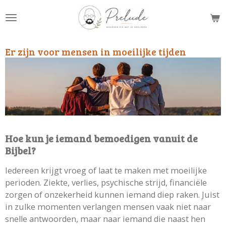
Ga
direct
naar
de
Er zijn voor mensen in moeilijke tijden
hoofdinhoud
Hoe kun je iemand bemoedigen vanuit de
Bijbel?
Iedereen krijgt vroeg of laat te maken met moeilijke
perioden. Ziekte, verlies, psychische strijd, financiële
zorgen of onzekerheid kunnen iemand diep raken. Juist
in zulke momenten verlangen mensen vaak niet naar
snelle antwoorden, maar naar iemand die naast hen