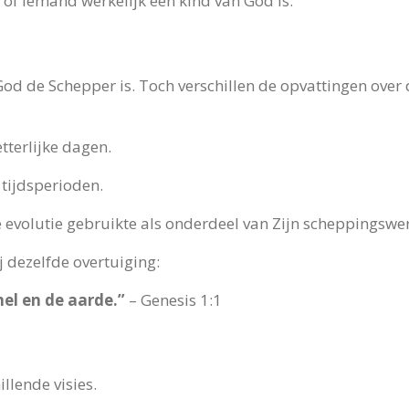
of iemand werkelijk een kind van God is.
God de Schepper is. Toch verschillen de opvattingen over
tterlijke dagen.
 tijdsperioden.
evolutie gebruikte als onderdeel van Zijn scheppingswer
j dezelfde overtuiging:
el en de aarde.”
– Genesis 1:1
llende visies.