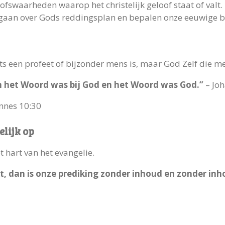
ofswaarheden waarop het christelijk geloof staat of valt.
ij gaan over Gods reddingsplan en bepalen onze eeuwige
chts een profeet of bijzonder mens is, maar God Zelf die m
n het Woord was bij God en het Woord was God.”
– Joh
nnes 10:30
elijk op
 hart van het evangelie.
kt, dan is onze prediking zonder inhoud en zonder inh