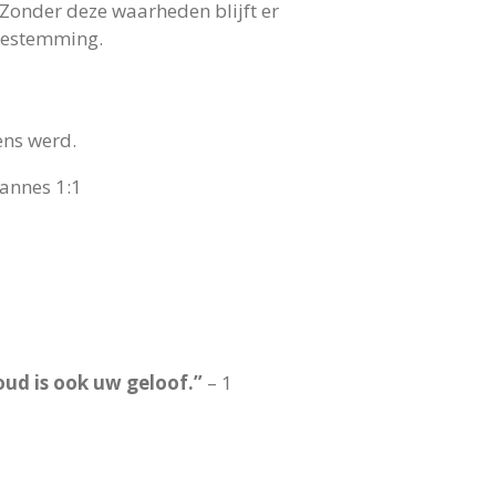
 Zonder deze waarheden blijft er
 bestemming.
ens werd.
annes 1:1
oud is ook uw geloof.”
– 1