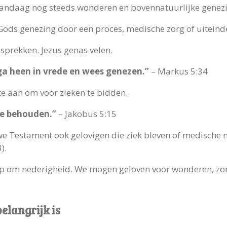
vandaag nog steeds wonderen en bovennatuurlijke genez
ds genezing door een proces, medische zorg of uiteindeli
esprekken. Jezus genas velen.
ga heen in vrede en wees genezen.”
– Markus 5:34
 aan om voor zieken te bidden.
ke behouden.”
– Jakobus 5:15
uwe Testament ook gelovigen die ziek bleven of medische
).
rp om nederigheid. We mogen geloven voor wonderen, zo
elangrijk is