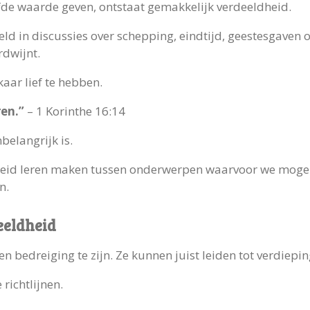
de waarde geven, ontstaat gemakkelijk verdeeldheid.
ld in discussies over schepping, eindtijd, geestesgaven o
rdwijnt.
kaar lief te hebben.
ren.”
– 1 Korinthe 16:14
belangrijk is.
heid leren maken tussen onderwerpen waarvoor we moge
n.
eeldheid
n bedreiging te zijn. Ze kunnen juist leiden tot verdiepin
 richtlijnen.