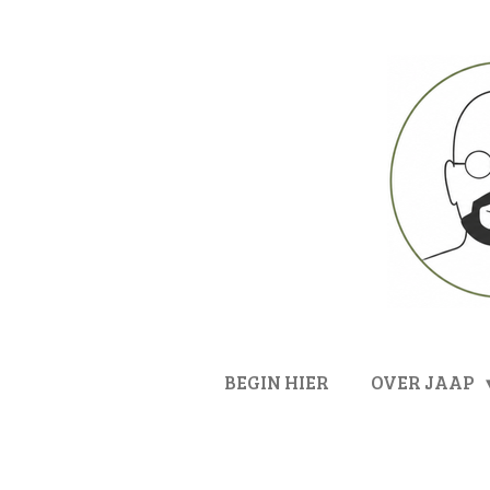
Ga
direct
naar
de
hoofdinhoud
BEGIN HIER
OVER JAAP