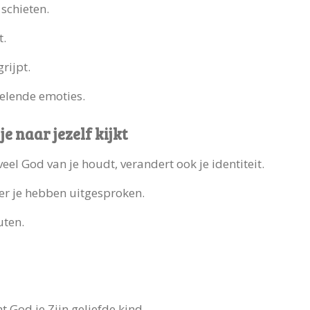
 schieten.
t.
rijpt.
selende emoties.
e naar jezelf kijkt
el God van je houdt, verandert ook je identiteit.
er je hebben uitgesproken.
uten.
 God je Zijn geliefde kind.