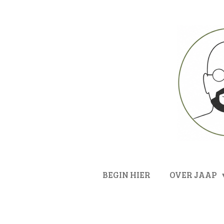
Ga
direct
naar
de
hoofdinhoud
BEGIN HIER
OVER JAAP