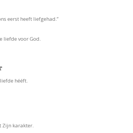
ns eerst heeft liefgehad.”
e liefde voor God.
r
liefde hééft.
t Zijn karakter.