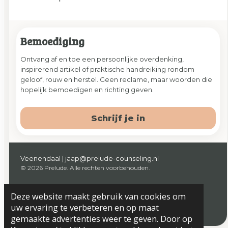
Bemoediging
Ontvang af en toe een persoonlijke overdenking,
inspirerend artikel of praktische handreiking rondom
geloof, rouw en herstel. Geen reclame, maar woorden die
hopelijk bemoedigen en richting geven.
Schrijf je in
Veenendaal | jaap@prelude-counseling.nl
© 2026 Prelude. Alle rechten voorbehouden.
Deze website maakt gebruik van cookies om
uw ervaring te verbeteren en op maat
Algemene voorwaarden
Privacyverklaring & Disclaimer
gemaakte advertenties weer te geven. Door op