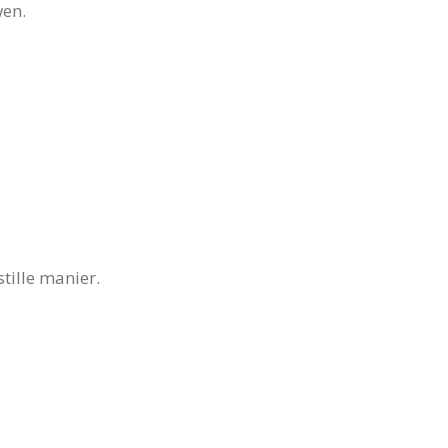
wen.
tille manier.