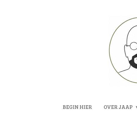
Ga
direct
naar
de
hoofdinhoud
BEGIN HIER
OVER JAAP