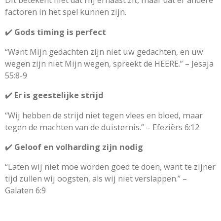
Dit betekent niet dat Hij ernaast zit, maar dat er andere
factoren in het spel kunnen zijn.
✔️
Gods timing is perfect
“Want Mijn gedachten zijn niet uw gedachten, en uw
wegen zijn niet Mijn wegen, spreekt de HEERE.” – Jesaja
55:8-9
✔️
Er is geestelijke strijd
“Wij hebben de strijd niet tegen vlees en bloed, maar
tegen de machten van de duisternis.” – Efeziërs 6:12
✔️
Geloof en volharding zijn nodig
“Laten wij niet moe worden goed te doen, want te zijner
tijd zullen wij oogsten, als wij niet verslappen.” –
Galaten 6:9