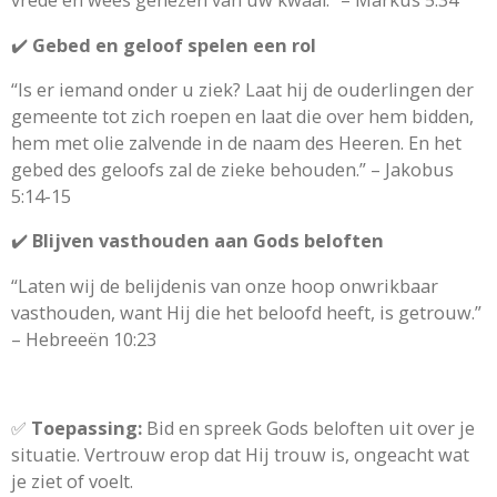
vrede en wees genezen van uw kwaal.” – Markus 5:34
✔️
Gebed en geloof spelen een rol
“Is er iemand onder u ziek? Laat hij de ouderlingen der
gemeente tot zich roepen en laat die over hem bidden,
hem met olie zalvende in de naam des Heeren. En het
gebed des geloofs zal de zieke behouden.” – Jakobus
5:14-15
✔️
Blijven vasthouden aan Gods beloften
“Laten wij de belijdenis van onze hoop onwrikbaar
vasthouden, want Hij die het beloofd heeft, is getrouw.”
– Hebreeën 10:23
✅
Toepassing:
Bid en spreek Gods beloften uit over je
situatie. Vertrouw erop dat Hij trouw is, ongeacht wat
je ziet of voelt.