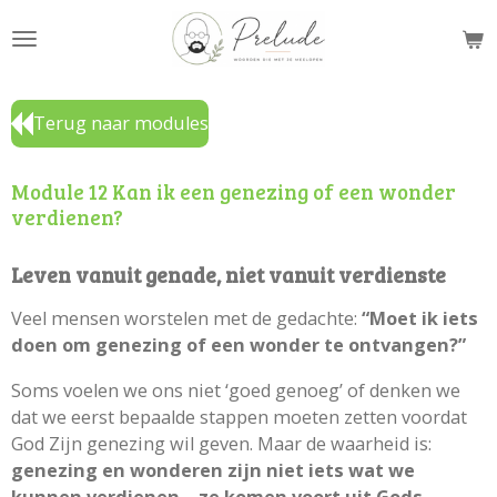
Ga
direct
naar
de
Terug naar modules
hoofdinhoud
Module 12 Kan ik een genezing of een wonder
verdienen?
Leven vanuit genade, niet vanuit verdienste
Veel mensen worstelen met de gedachte:
“Moet ik iets
doen om genezing of een wonder te ontvangen?”
Soms voelen we ons niet ‘goed genoeg’ of denken we
dat we eerst bepaalde stappen moeten zetten voordat
God Zijn genezing wil geven. Maar de waarheid is:
genezing en wonderen zijn niet iets wat we
kunnen verdienen – ze komen voort uit Gods