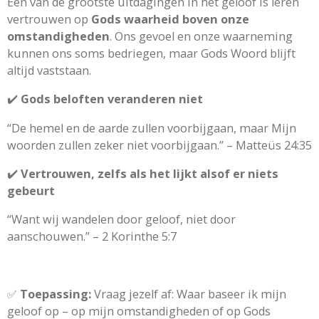
Een van de grootste uitdagingen in het geloof is leren
vertrouwen op
Gods waarheid boven onze
omstandigheden
. Ons gevoel en onze waarneming
kunnen ons soms bedriegen, maar Gods Woord blijft
altijd vaststaan.
✔️
Gods beloften veranderen niet
“De hemel en de aarde zullen voorbijgaan, maar Mijn
woorden zullen zeker niet voorbijgaan.” – Matteüs 24:35
✔️
Vertrouwen, zelfs als het lijkt alsof er niets
gebeurt
“Want wij wandelen door geloof, niet door
aanschouwen.” – 2 Korinthe 5:7
✅
Toepassing:
Vraag jezelf af: Waar baseer ik mijn
geloof op – op mijn omstandigheden of op Gods