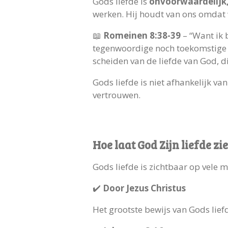
Gods liefde is
onvoorwaardelijk,
werken. Hij houdt van ons omdat w
📖
Romeinen 8:38-39
– “Want ik 
tegenwoordige noch toekomstige d
scheiden van de liefde van God, die
Gods liefde is niet afhankelijk 
vertrouwen.
Hoe laat God Zijn liefde zi
Gods liefde is zichtbaar op vele 
✔️
Door Jezus Christus
Het grootste bewijs van Gods liefd