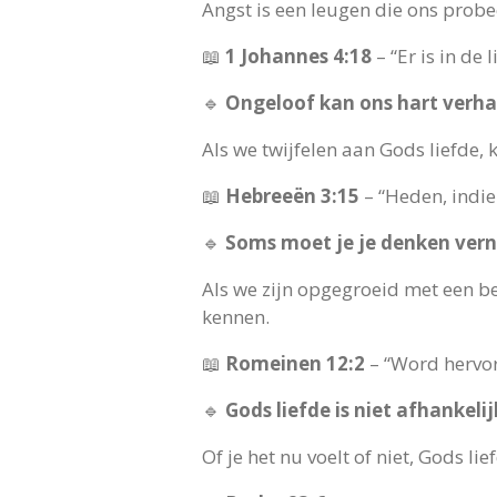
Angst is een leugen die ons prob
📖
1 Johannes 4:18
– “Er is in de 
🔹
Ongeloof kan ons hart verh
Als we twijfelen aan Gods liefde, 
📖
Hebreeën 3:15
– “Heden, indie
🔹
Soms moet je je denken ver
Als we zijn opgegroeid met een bee
kennen.
📖
Romeinen 12:2
– “Word hervo
🔹
Gods liefde is niet afhankeli
Of je het nu voelt of niet, Gods li