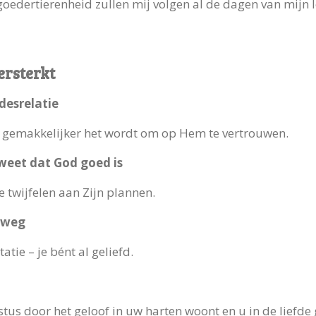
goedertierenheid zullen mij volgen al de dagen van mijn l
ersterkt
desrelatie
oe gemakkelijker het wordt om op Hem te vertrouwen.
 weet dat God goed is
te twijfelen aan Zijn plannen.
l weg
tatie – je bént al geliefd.
tus door het geloof in uw harten woont en u in de liefd