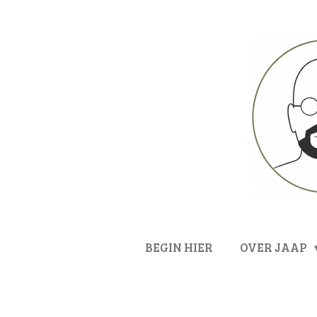
Ga
direct
naar
de
hoofdinhoud
BEGIN HIER
OVER JAAP