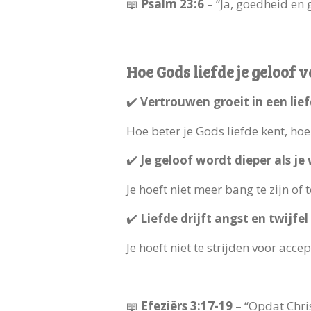
📖
Psalm 23:6
– “Ja, goedheid en 
Hoe Gods liefde je geloof v
✔️
Vertrouwen groeit in een lief
Hoe beter je Gods liefde kent, h
✔️
Je geloof wordt dieper als je
Je hoeft niet meer bang te zijn of 
✔️
Liefde drijft angst en twijfe
Je hoeft niet te strijden voor accep
📖
Efeziërs 3:17-19
– “Opdat Chris