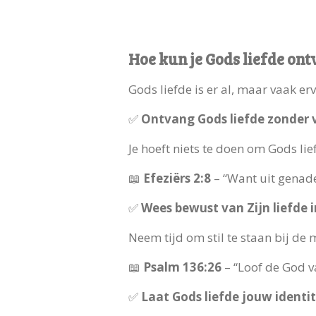
Hoe kun je Gods liefde on
Gods liefde is er al, maar vaak e
✅
Ontvang Gods liefde zonder
Je hoeft niets te doen om Gods lie
📖
Efeziërs 2:8
– “Want uit genade 
✅
Wees bewust van Zijn liefde i
Neem tijd om stil te staan bij de
📖
Psalm 136:26
– “Loof de God v
✅
Laat Gods liefde jouw identit