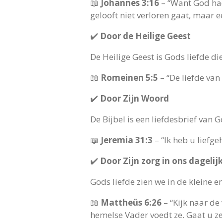
📖
Johannes 3:16
– “Want God had
gelooft niet verloren gaat, maar e
✔️
Door de Heilige Geest
De Heilige Geest is Gods liefde die
📖
Romeinen 5:5
– “De liefde van
✔️
Door Zijn Woord
De Bijbel is een liefdesbrief van 
📖
Jeremia 31:3
– “Ik heb u liefg
✔️
Door Zijn zorg in ons dagelij
Gods liefde zien we in de kleine 
📖
Mattheüs 6:26
– “Kijk naar de
hemelse Vader voedt ze. Gaat u ze 