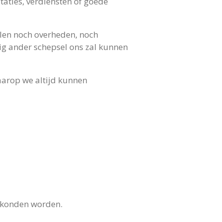
staties, verdiensten of goede
elen noch overheden, noch
ig ander schepsel ons zal kunnen
aarop we altijd kunnen
ed konden worden.