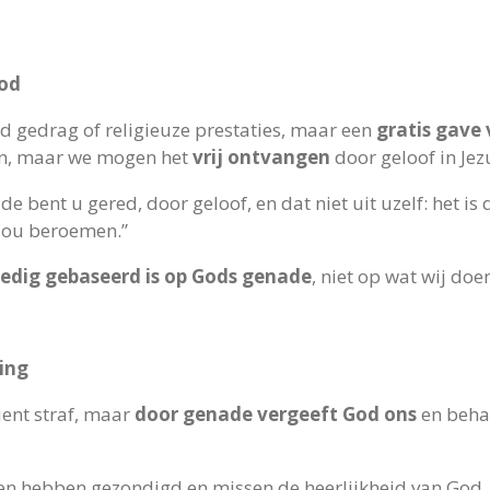
God
d gedrag of religieuze prestaties, maar een
gratis gave
en, maar we mogen het
vrij ontvangen
door geloof in Jez
e bent u gered, door geloof, en dat niet uit uzelf: het is
zou beroemen.”
ledig gebaseerd is op Gods genade
, niet op wat wij doe
ing
ient straf, maar
door genade vergeeft God ons
en behan
en hebben gezondigd en missen de heerlijkheid van God,