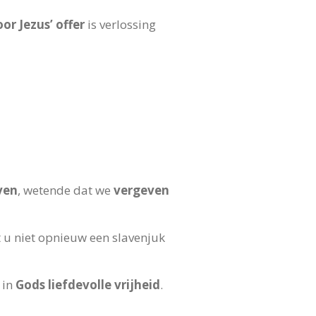
or Jezus’ offer
is verlossing
ven
, wetende dat we
vergeven
t u niet opnieuw een slavenjuk
 in
Gods liefdevolle vrijheid
.