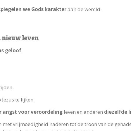
piegelen we Gods karakter
aan de wereld.
en nieuw leven
s geloof
.
tijden.
ezus te lijken.
 angst voor veroordeling
leven en anderen
diezelfde 
n met vrijmoedigheid naderen tot de troon van de genad