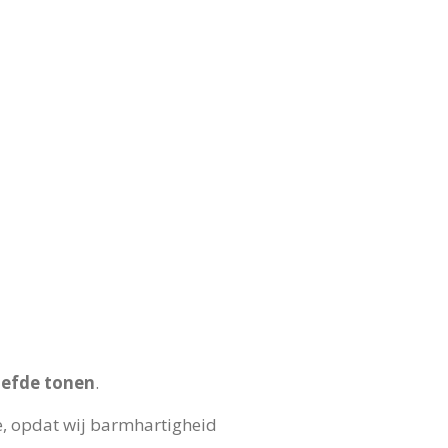
liefde tonen
.
e, opdat wij barmhartigheid