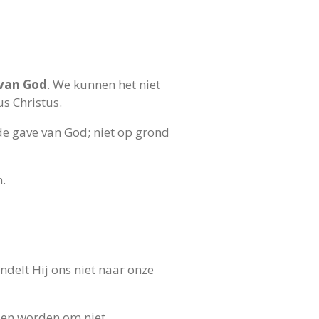
 van God
. We kunnen het niet
us Christus.
 de gave van God; niet op grond
n.
delt Hij ons niet naar onze
 en worden om niet