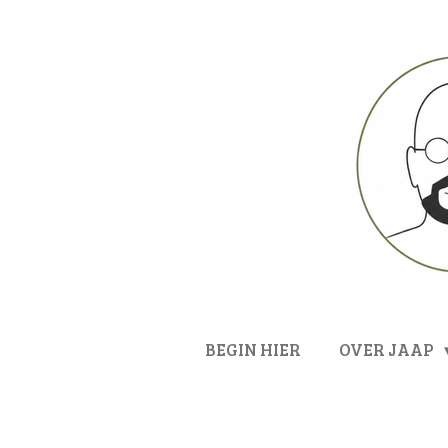
Ga
direct
naar
de
hoofdinhoud
BEGIN HIER
OVER JAAP