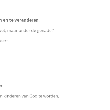
en en te veranderen
.
 wet, maar onder de genade.”
eert.
er
.
n kinderen van God te worden,