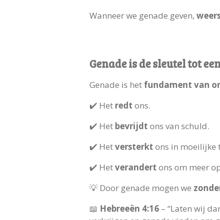
Wanneer we genade geven,
weers
Genade is de sleutel tot e
Genade is het
fundament van on
✔️ Het
redt
ons.
✔️ Het
bevrijdt
ons van schuld.
✔️ Het
versterkt
ons in moeilijke 
✔️ Het
verandert
ons om meer op J
💡 Door genade mogen we
zonder
📖
Hebreeën 4:16
– “Laten wij da