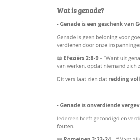
Wat is genade?
- Genade is een geschenk van 
Genade is geen beloning voor goe
verdienen door onze inspanning
📖
Efeziërs 2:8-9
– “Want uit genad
van werken, opdat niemand zich 
Dit vers laat zien dat
redding vol
- Genade is onverdiende vergev
Iedereen heeft gezondigd en verd
fouten.
📖
Romeinen 3:23-24
– “Want all