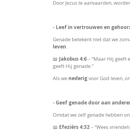
Door Jezus te aanvaarden, worde
- Leef in vertrouwen en gehoo
Genade betekent niet dat we zom
leven
.
📖
Jakobus 4:6
– “Maar Hij geeft
geeft Hij genade.”
Als we
nederig
voor God leven, o
- Geef genade door aan andere
Omdat we zelf genade hebben o
📖
Efeziërs 4:32
– “Wees vriendelij