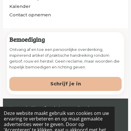
Kalender
Contact opnemen
Bemoediging
Ontvang af en toe een persoonlijke overdenking,
inspirerend artikel of praktische handreiking rondom
geloof, rouw en herstel. Geen reclame, maar woorden die
hopelijk bemoedigen en richting geven.
Schrijf je in
Veenendaal | jaap@prelude-counseling.nl
Deze website maakt gebruik van cookies om uw
© 2026 Prelude. Alle rechten voorbehouden.
ervaring te verbeteren en op maat gemaakte
advertenties weer te geven. Door op
‘Accepteren’ te klikken, gaat u akkoord met het