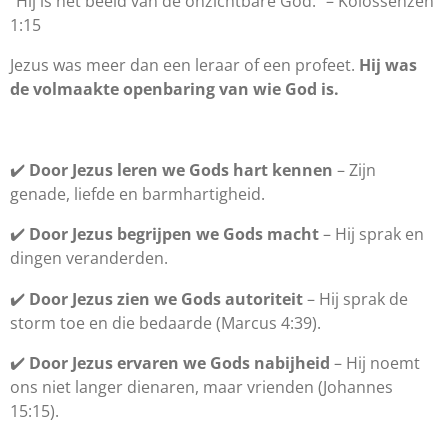
“Hij is het beeld van de onzichtbare God.” – Kolossenzen
1:15
Jezus was meer dan een leraar of een profeet.
Hij was
de volmaakte openbaring van wie God is.
✔️
Door Jezus leren we Gods hart kennen
– Zijn
genade, liefde en barmhartigheid.
✔️
Door Jezus begrijpen we Gods macht
– Hij sprak en
dingen veranderden.
✔️
Door Jezus zien we Gods autoriteit
– Hij sprak de
storm toe en die bedaarde (Marcus 4:39).
✔️
Door Jezus ervaren we Gods nabijheid
– Hij noemt
ons niet langer dienaren, maar vrienden (Johannes
15:15).