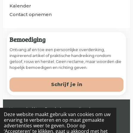
Kalender
Contact opnemen
Bemoediging
Ontvang af en toe een persoonlijke overdenking,
inspirerend artikel of praktische handreiking rondom
geloof, rouw en herstel. Geen reclame, maar woorden die
hopelijk bemoedigen en richting geven.
Schrijf je in
Veenendaal | jaap@prelude-counseling.nl
Deze website maakt gebruik van cookies om uw
© 2026 Prelude. Alle rechten voorbehouden.
ervaring te verbeteren en op maat gemaakte
advertenties weer te geven. Door op
‘Accepteren’ te klikken, gaat u akkoord met het