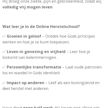
Hij droeg onze ziekte, pijn en gebrokenheid, zodat wij
volledig vrij mogen leven
.
Wat leer je in de Online Herstelschool?
✅
Groeien in geloof
– Ontdek hoe Gods principes
werken en hoe je ze kunt toepassen.
✅
Leven in genezing en vrijheid
– Leer hoe je
loskomt van belemmeringen.
✅
Persoonlijke transformatie
– Laat oude patronen
los en wandel in Gods identiteit.
✅
Impact op anderen
– Leef als een koningskind en
deel herstel met anderen.
Jezus deed
geen half werk
. Hij kwam niet alleen om