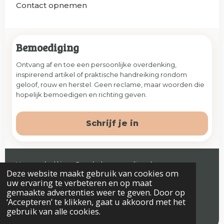
Contact opnemen
Bemoediging
Ontvang af en toe een persoonlijke overdenking,
inspirerend artikel of praktische handreiking rondom
geloof, rouw en herstel. Geen reclame, maar woorden die
hopelijk bemoedigen en richting geven.
Schrijf je in
Veenendaal | jaap@prelude-counseling.nl
Deze website maakt gebruik van cookies om
© 2026 Prelude. Alle rechten voorbehouden.
uw ervaring te verbeteren en op maat
gemaakte advertenties weer te geven. Door op
‘Accepteren’ te klikken, gaat u akkoord met het
gebruik van alle cookies.
Algemene voorwaarden
Privacyverklaring & Disclaimer