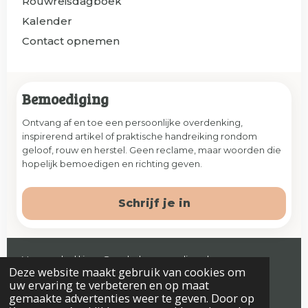
Rouwreisdagboek
Kalender
Contact opnemen
Bemoediging
Ontvang af en toe een persoonlijke overdenking,
inspirerend artikel of praktische handreiking rondom
geloof, rouw en herstel. Geen reclame, maar woorden die
hopelijk bemoedigen en richting geven.
Schrijf je in
Veenendaal | jaap@prelude-counseling.nl
Deze website maakt gebruik van cookies om
© 2026 Prelude. Alle rechten voorbehouden.
uw ervaring te verbeteren en op maat
gemaakte advertenties weer te geven. Door op