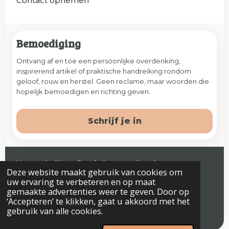
Contact opnemen
Bemoediging
Ontvang af en toe een persoonlijke overdenking,
inspirerend artikel of praktische handreiking rondom
geloof, rouw en herstel. Geen reclame, maar woorden die
hopelijk bemoedigen en richting geven.
Schrijf je in
Veenendaal | jaap@prelude-counseling.nl
Deze website maakt gebruik van cookies om
© 2026 Prelude. Alle rechten voorbehouden.
uw ervaring te verbeteren en op maat
gemaakte advertenties weer te geven. Door op
‘Accepteren’ te klikken, gaat u akkoord met het
gebruik van alle cookies.
Algemene voorwaarden
Privacyverklaring & Disclaimer