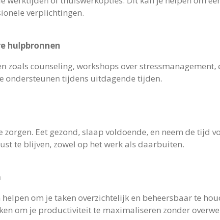
le werktijden of thuiswerkopties. Dit kan je helpen om ee
ionele verplichtingen.
re hulpbronnen
en zoals counseling, workshops over stressmanagement,
e ondersteunen tijdens uitdagende tijden.
te zorgen. Eet gezond, slaap voldoende, en neem de tijd v
st te blijven, zowel op het werk als daarbuiten.
n
helpen om je taken overzichtelijk en beheersbaar te houd
kken om je productiviteit te maximaliseren zonder overwe