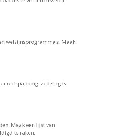
n balans te vinden tussen je
 en welzijnsprogramma’s. Maak
oor ontspanning. Zelfzorg is
en. Maak een lijst van
ldigd te raken.