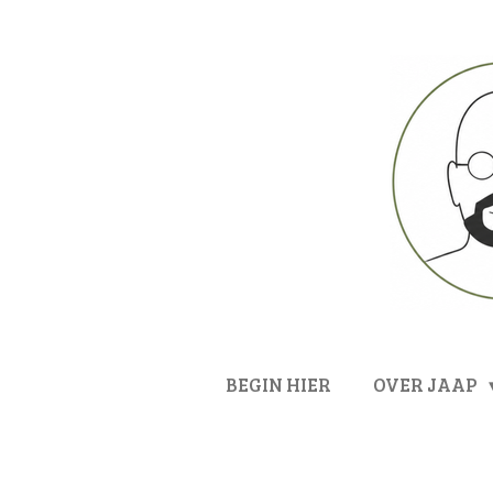
Ga
direct
naar
de
hoofdinhoud
BEGIN HIER
OVER JAAP