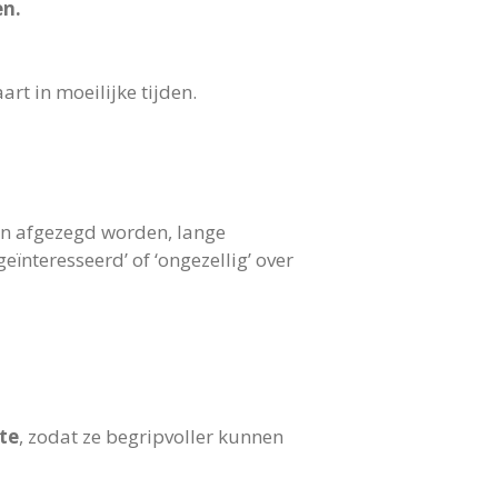
en.
aart in moeilijke tijden.
en afgezegd worden, lange
eïnteresseerd’ of ‘ongezellig’ over
te
, zodat ze begripvoller kunnen