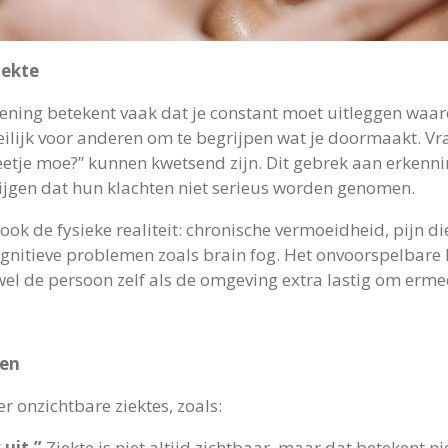
iekte
ing betekent vaak dat je constant moet uitleggen waarom j
eilijk voor anderen om te begrijpen wat je doormaakt. Vra
beetje moe?” kunnen kwetsend zijn. Dit gebrek aan erken
rijgen dat hun klachten niet serieus worden genomen.
ook de fysieke realiteit: chronische vermoeidheid, pijn di
nitieve problemen zoals brain fog. Het onvoorspelbare k
l de persoon zelf als de omgeving extra lastig om erme
den
r onzichtbare ziektes, zoals:
 uit.”
Ziekte is niet altijd zichtbaar, maar dat betekent niet