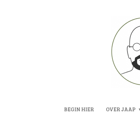
Ga
direct
naar
de
hoofdinhoud
BEGIN HIER
OVER JAAP