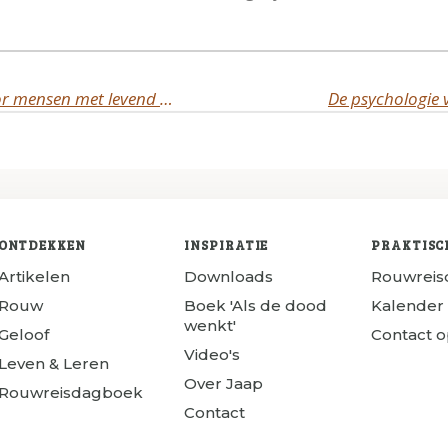
Praktische tips en handvatten voor mensen met levend verlies
De psychologie v
ONTDEKKEN
INSPIRATIE
PRAKTISC
Artikelen
Downloads
Rouwrei
Rouw
Boek 'Als de dood
Kalender
wenkt'
Geloof
Contact 
Video's
Leven & Leren
Over Jaap
Rouwreisdagboek
Contact