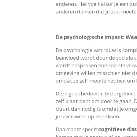
anderen. Het voelt alsof je een du
anderen denken dat je zou moete
De psychologische impact: Wa
De psychologie van rouw is comple
beïnvloed wordt door de sociale c
wordt besproken hoe sociale verw
omgeving willen misschien niet dat 
omdat ze zelf moeite hebben om he
Deze goedbedoelde bezorgdheid kan 
zelf klaar bent om door te gaan. 
duurt dan nodig is omdat je omge
je leven weer op te pakken.
Daarnaast speelt
cognitieve dis
komen met je gedrag of de verwach