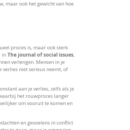
ouw, maar ook het gewicht van hoe
ueel proces is, maar ook sterk
d in
The journal of social issues
,
nnen verlengen. Mensen in je
e verlies niet serieus neemt, of
tant aan je verlies, zelfs als je
 waarbij het rouwproces langer
eilijker om vooruit te komen en
dachten en gevoelens in conflict
erder te gaan, maar je omgeving