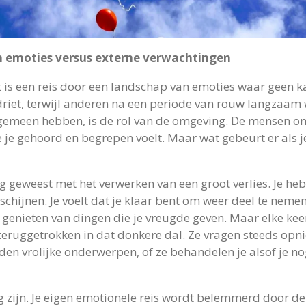
en emoties versus externe verwachtingen
t is een reis door een landschap van emoties waar geen 
driet, terwijl anderen na een periode van rouw langzaam 
gemeen hebben, is de rol van de omgeving. De mensen om 
je je gehoord en begrepen voelt. Maar wat gebeurt er als 
ig geweest met het verwerken van een groot verlies. Je h
 schijnen. Je voelt dat je klaar bent om weer deel te nem
 genieten van dingen die je vreugde geven. Maar elke kee
 teruggetrokken in dat donkere dal. Ze vragen steeds opni
jden vrolijke onderwerpen, of ze behandelen je alsof je n
 zijn. Je eigen emotionele reis wordt belemmerd door d