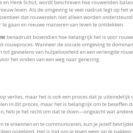
e en Henk Schut, wordt beschreven hoe rouwenden balan
ieuw leven. Als de omgeving te veel nadruk legt op het ve
sentieel dat rouwenden niet alleen worden ondersteund 
e gaan en nieuwe manieren van leven te ontdekken.
iew
benadrukt bovendien hoe belangrijk het is voor rouw
et rouwproces. Wanneer de sociale omgeving te dominant
 tot gevoelens van hulpeloosheid en een verlengde rouwp
voor het vinden van een weg naar genezing.
op verlies, maar het is ook een proces dat je uiteindelijk
en in dit proces, maar het is belangrijk om te beseffen dat
aan, heb je het recht om dat te doen—ongeacht wat ander
n te erkennen en te communiceren, kun je jezelf bevrijd
ben opgelegd. Het is tijd om je leven weer op te pakken