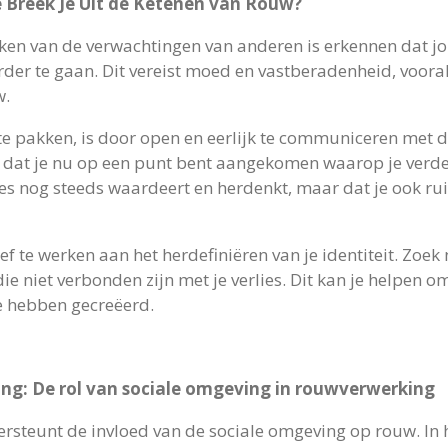
Breek Je Uit de Ketenen van Rouw?
aken van de verwachtingen van anderen is erkennen dat jou
der te gaan. Dit vereist moed en vastberadenheid, voora
w.
te pakken, is door open en eerlijk te communiceren met 
 dat je nu op een punt bent aangekomen waarop je verder 
lies nog steeds waardeert en herdenkt, maar dat je ook r
 te werken aan het herdefiniëren van je identiteit. Zoek 
die niet verbonden zijn met je verlies. Dit kan je helpen o
je hebben gecreëerd.
ng: De rol van sociale omgeving in rouwverwerking
steunt de invloed van de sociale omgeving op rouw. In 