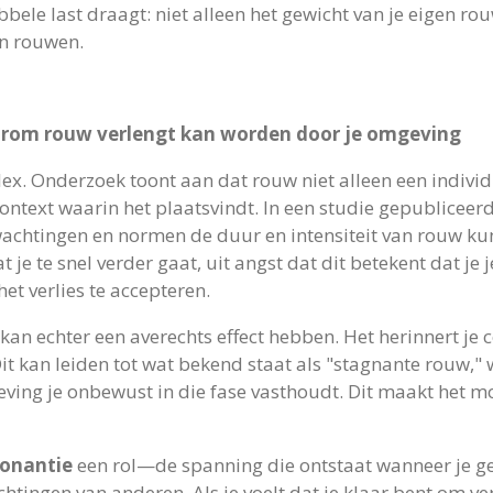
bbele last draagt: niet alleen het gewicht van je eigen r
n rouwen.
arom rouw verlengt kan worden door je omgeving
x. Onderzoek toont aan dat rouw niet alleen een individ
ontext waarin het plaatsvindt. In een studie gepubliceer
achtingen en normen de duur en intensiteit van rouw ku
je te snel verder gaat, uit angst dat dit betekent dat je j
t verlies te accepteren.
echter een averechts effect hebben. Het herinnert je cons
Dit kan leiden tot wat bekend staat als "stagnante rouw,"
ving je onbewust in die fase vasthoudt. Dit maakt het mo
sonantie
een rol—de spanning die ontstaat wanneer je ge
tingen van anderen. Als je voelt dat je klaar bent om v