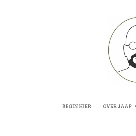
Ga
direct
naar
de
hoofdinhoud
BEGIN HIER
OVER JAAP