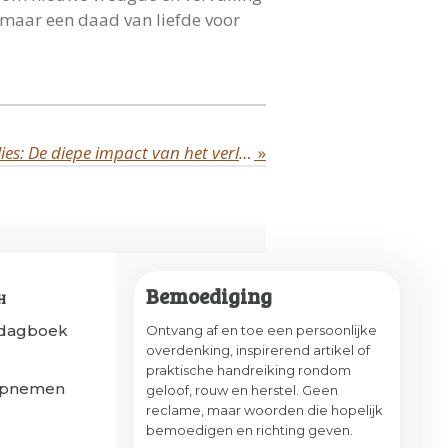
, maar een daad van liefde voor
Het onvergelijkbare verlies: De diepe impact van het verlies van een kind versus het verlies van ouders
»
Bemoediging
H
sdagboek
Ontvang af en toe een persoonlijke
overdenking, inspirerend artikel of
praktische handreiking rondom
opnemen
geloof, rouw en herstel. Geen
reclame, maar woorden die hopelijk
bemoedigen en richting geven.