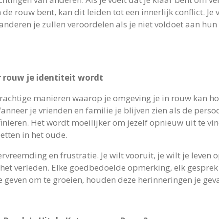
 de rouw bent, kan dit leiden tot een innerlijk conflict. J
t anderen je zullen veroordelen als je niet voldoet aan hu
rouw je identiteit wordt
achtige manieren waarop je omgeving je in rouw kan houd
nneer je vrienden en familie je blijven zien als de persoo
finiëren. Het wordt moeilijker om jezelf opnieuw uit te v
etten in het oude.
ervreemding en frustratie. Je wilt vooruit, je wilt je lev
 het verleden. Elke goedbedoelde opmerking, elk gesprek ov
 te geven om te groeien, houden deze herinneringen je gev