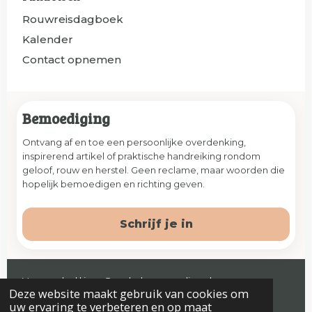
Rouwreisdagboek
Kalender
Contact opnemen
Bemoediging
Ontvang af en toe een persoonlijke overdenking,
inspirerend artikel of praktische handreiking rondom
geloof, rouw en herstel. Geen reclame, maar woorden die
hopelijk bemoedigen en richting geven.
Schrijf je in
Veenendaal | jaap@prelude-counseling.nl
Deze website maakt gebruik van cookies om
© 2026 Prelude. Alle rechten voorbehouden.
uw ervaring te verbeteren en op maat