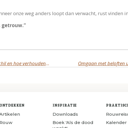
eer onze weg anders loopt dan verwacht, rust vinden in
s getrouw.”
Voelen en geloven: Wat is het verschil en hoe verhouden ze zich tot elkaar?
ONTDEKKEN
INSPIRATIE
PRAKTISC
Artikelen
Downloads
Rouwrei
Rouw
Boek 'Als de dood
Kalender