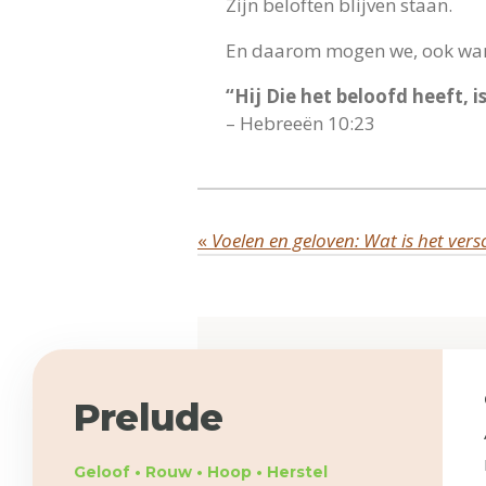
Zijn beloften blijven staan.
En daarom mogen we, ook wann
“Hij Die het beloofd heeft, i
– Hebreeën 10:23
«
Prelude
Geloof • Rouw • Hoop • Herstel