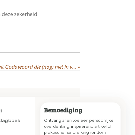
 deze zekerheid:
Omgaan met beloften uit Gods woord die (nog) niet in vervulling gaan
»
Bemoediging
H
sdagboek
Ontvang af en toe een persoonlijke
overdenking, inspirerend artikel of
praktische handreiking rondom