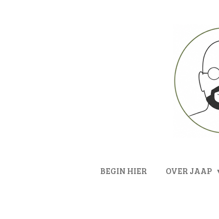
Ga
direct
naar
de
hoofdinhoud
BEGIN HIER
OVER JAAP