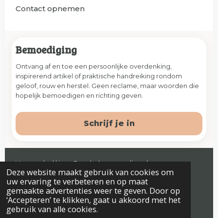
Contact opnemen
Bemoediging
Ontvang af en toe een persoonlijke overdenking,
inspirerend artikel of praktische handreiking rondom
geloof, rouw en herstel. Geen reclame, maar woorden die
hopelijk bemoedigen en richting geven.
Schrijf je in
Veenendaal | jaap@prelude-counseling.nl
Deze website maakt gebruik van cookies om
© 2026 Prelude. Alle rechten voorbehouden.
uw ervaring te verbeteren en op maat
gemaakte advertenties weer te geven. Door op
‘Accepteren’ te klikken, gaat u akkoord met het
gebruik van alle cookies.
Algemene voorwaarden
Privacyverklaring & Disclaimer