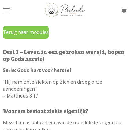
Ga
direct
naar
de
Terug naar modules
hoofdinhoud
Deel 2 – Leven in een gebroken wereld, hopen
op Gods herstel
Serie: Gods hart voor herstel
“Hij nam onze ziekten op Zich en droeg onze
aandoeningen.”
– Mattheüs 8:17
Waarom bestaat ziekte eigenlijk?
Misschien is dat wel één van de moeilijkste vragen die
een mens kan stellen.