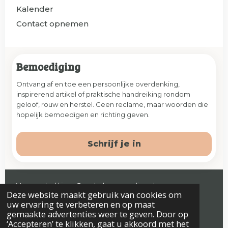
Kalender
Contact opnemen
Bemoediging
Ontvang af en toe een persoonlijke overdenking,
inspirerend artikel of praktische handreiking rondom
geloof, rouw en herstel. Geen reclame, maar woorden die
hopelijk bemoedigen en richting geven.
Schrijf je in
Veenendaal | jaap@prelude-counseling.nl
Deze website maakt gebruik van cookies om
© 2026 Prelude. Alle rechten voorbehouden.
uw ervaring te verbeteren en op maat
gemaakte advertenties weer te geven. Door op
‘Accepteren’ te klikken, gaat u akkoord met het