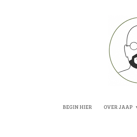
Ga
direct
naar
de
hoofdinhoud
BEGIN HIER
OVER JAAP