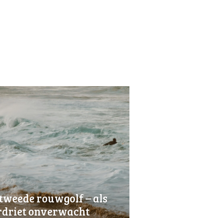
tweede rouwgolf – als
rdriet onverwacht