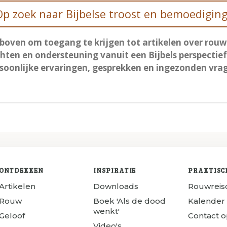
Op zoek naar Bijbelse troost en bemoediging
rboven om toegang te krijgen tot artikelen over rouw, 
chten en ondersteuning vanuit een Bijbels perspectief
soonlijke ervaringen, gesprekken en ingezonden vra
ONTDEKKEN
INSPIRATIE
PRAKTISC
Artikelen
Downloads
Rouwrei
Rouw
Boek 'Als de dood
Kalender
wenkt'
Geloof
Contact 
Video's