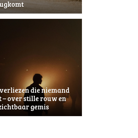
rugkomt
verliezen die niemand
t – over stille rouw en
zichtbaar gemis