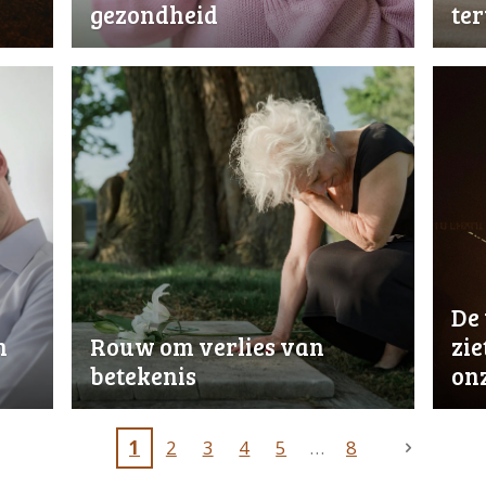
gezondheid
te
De 
n
Rouw om verlies van
zie
betekenis
on
1
2
3
4
5
8