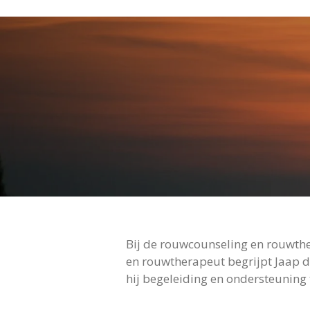
Bij de rouwcounseling en rouwth
en rouwtherapeut begrijpt Jaap dat
hij begeleiding en ondersteuning 