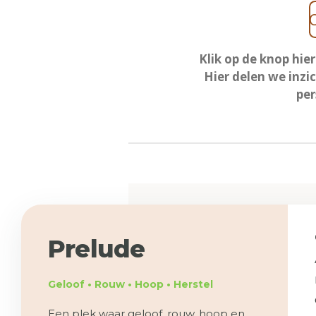
Klik op de knop hie
Hier delen we inzi
per
Prelude
Geloof • Rouw • Hoop • Herstel
Een plek waar geloof, rouw, hoop en