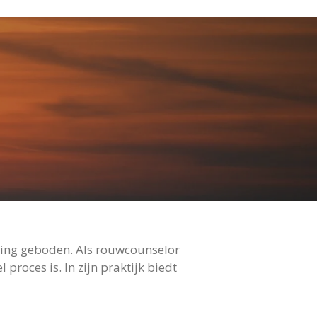
ing geboden. Als rouwcounselor
proces is. In zijn praktijk biedt