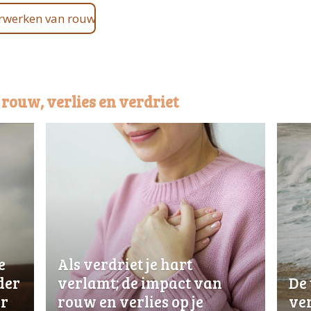
erwerken van rouw
 rouw, verlies en verdriet
e
Als verdriet je hart
der
verlamt; de impact van
De 
er
rouw en verlies op je
ve