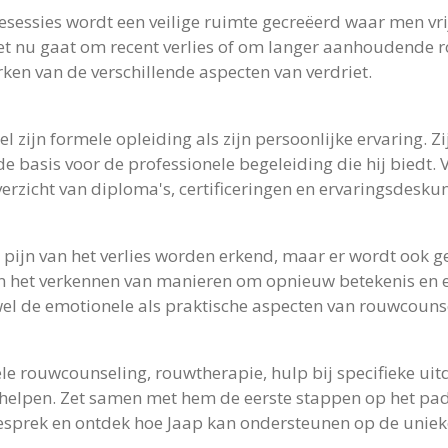
esessies wordt een veilige ruimte gecreëerd waar men vri
et nu gaat om recent verlies of om langer aanhoudende ro
ken van de verschillende aspecten van verdriet.
l zijn formele opleiding als zijn persoonlijke ervaring. Zi
basis voor de professionele begeleiding die hij biedt. V
erzicht van diploma's, certificeringen en ervaringsdesku
 pijn van het verlies worden erkend, maar er wordt ook 
 het verkennen van manieren om opnieuw betekenis en ev
el de emotionele als praktische aspecten van rouwcouns
uele rouwcounseling, rouwtherapie, hulp bij specifieke 
te helpen. Zet samen met hem de eerste stappen op het p
 gesprek en ontdek hoe Jaap kan ondersteunen op de uniek