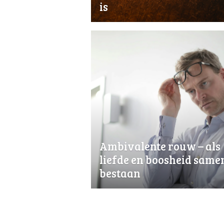
is
Ambivalente rouw – als
liefde en boosheid same
bestaan