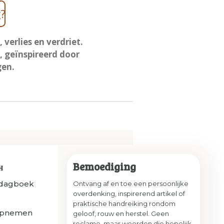
?
verlies en verdriet.
, geïnspireerd door
gen.
Bemoediging
H
sdagboek
Ontvang af en toe een persoonlijke
overdenking, inspirerend artikel of
praktische handreiking rondom
opnemen
geloof, rouw en herstel. Geen
reclame, maar woorden die hopelijk